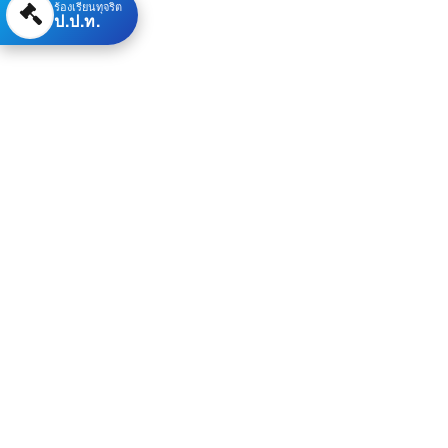
ร้องเรียนทุจริต
ป.ป.ท.