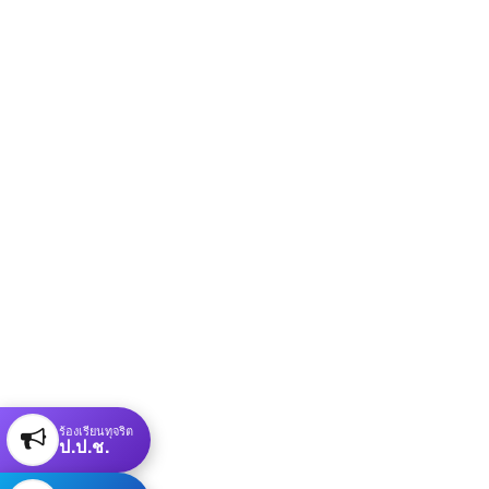
ร้องเรียนทุจริต
ป.ป.ช.