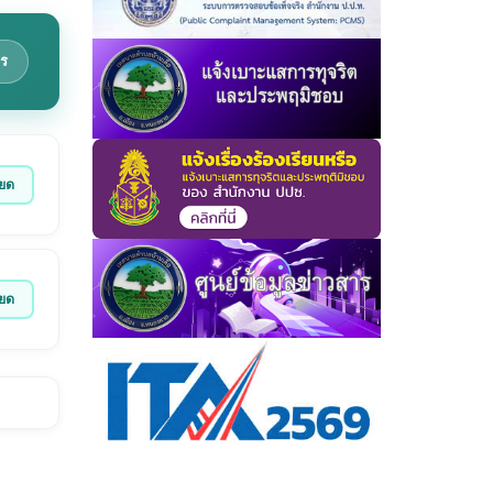
ร
ียด
ียด