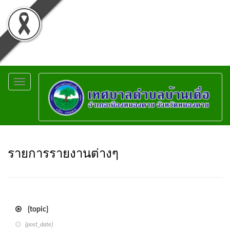
Toggle
navigation
รายการรายงานต่างๆ
{topic}
{post_date}