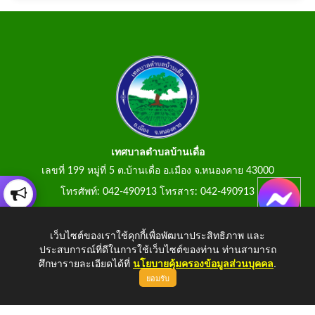
เทศบาลตำบลบ้านเดื่อ
เลขที่ 199 หมู่ที่ 5 ต.บ้านเดื่อ อ.เมือง จ.หนองคาย 43000
โทรศัพท์: 042-490913 โทรสาร: 042-490913
E-Mail: tumbonbanduea@gmail.com
เว็บไซต์ของเราใช้คุกกี้เพื่อพัฒนาประสิทธิภาพ และ
ประสบการณ์ที่ดีในการใช้เว็บไซต์ของท่าน ท่านสามารถ
ศึกษารายละเอียดได้ที่
นโยบายคุ้มครองข้อมูลส่วนบุคคล
.
ยอมรับ
Copyright © 2026 All Right Resive
http://www.tumbonbanduea.go.th