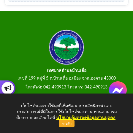
เทศบาลตำบลบ้านเดื่อ
เลขที่ 199 หมู่ที่ 5 ต.บ้านเดื่อ อ.เมือง จ.หนองคาย 43000
โทรศัพท์: 042-490913 โทรสาร: 042-490913
E-Mail: tumbonbanduea@gmail.com
เว็บไซต์ของเราใช้คุกกี้เพื่อพัฒนาประสิทธิภาพ และ
ประสบการณ์ที่ดีในการใช้เว็บไซต์ของท่าน ท่านสามารถ
ศึกษารายละเอียดได้ที่
นโยบายคุ้มครองข้อมูลส่วนบุคคล
.
ยอมรับ
Copyright © 2026 All Right Resive
http://www.tumbonbanduea.go.th