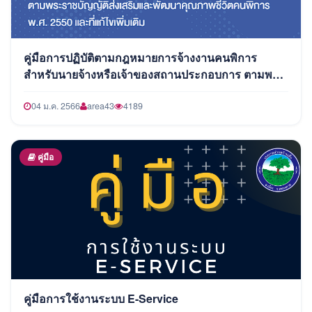
คู่มือการปฏิบัติตามกฎหมายการจ้างงานคนพิการ
สำหรับนายจ้างหรือเจ้าของสถานประกอบการ ตามพระ
ราชบัญญัติส่งเสริมและพัฒนาคุณภาพชีวิตคนพิการ
พ.ศ. 2550 และที่แก้ไขเพิ่มเติม
04 ม.ค. 2566
area43
4189
คู่มือ
คู่มือการใช้งานระบบ E-Service