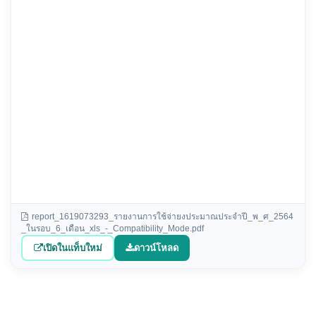
report_1619073293_รายงานการใช้จ่ายงประมาณประจำปี_พ_ศ_2564
_ในรอบ_6_เดือน_xls_-_Compatibility_Mode.pdf
เปิดในแท็บใหม่
ดาวน์โหลด