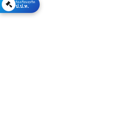
ร้องเรียนทุจริต
ป.ป.ท.