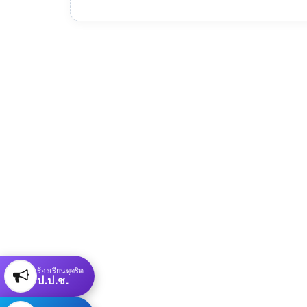
ร้องเรียนทุจริต
ป.ป.ช.