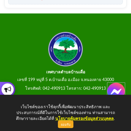
เทศบาลตำบลบ้านเดื่อ
เลขที่ 199 หมู่ที่ 5 ต.บ้านเดื่อ อ.เมือง จ.หนองคาย 43000
โทรศัพท์: 042-490913 โทรสาร: 042-490913
E-Mail: tumbonbanduea@gmail.com
เว็บไซต์ของเราใช้คุกกี้เพื่อพัฒนาประสิทธิภาพ และ
ประสบการณ์ที่ดีในการใช้เว็บไซต์ของท่าน ท่านสามารถ
ศึกษารายละเอียดได้ที่
นโยบายคุ้มครองข้อมูลส่วนบุคคล
.
ยอมรับ
Copyright © 2026 All Right Resive