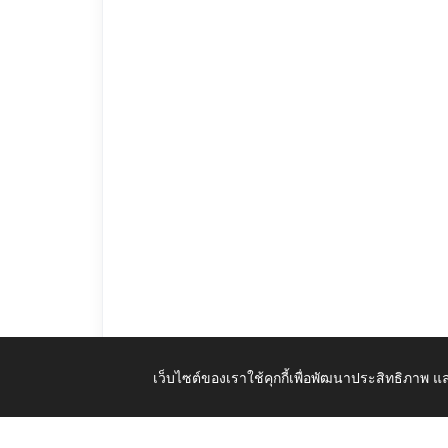
เว็บไซต์ของเราใช้คุกกี้เพื่อพัฒนาประสิทธิภาพ
ประกาศแผนพัฒนาบุคลากร_3_ปี_ประจำปีงบประมาณ_พ_ศ_