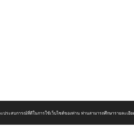
 และประสบการณ์ที่ดีในการใช้เว็บไซต์ของท่าน ท่านสามารถศึกษารายละเอียด
เปิดในแท็บใหม่
ดาวน์โ
_2567-2569.pdf