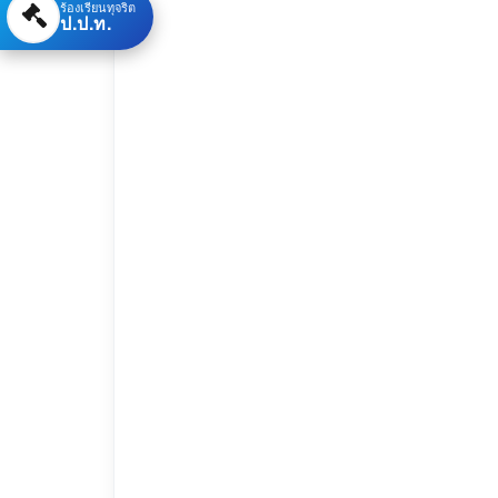
ร้องเรียนทุจริต
ป.ป.ท.