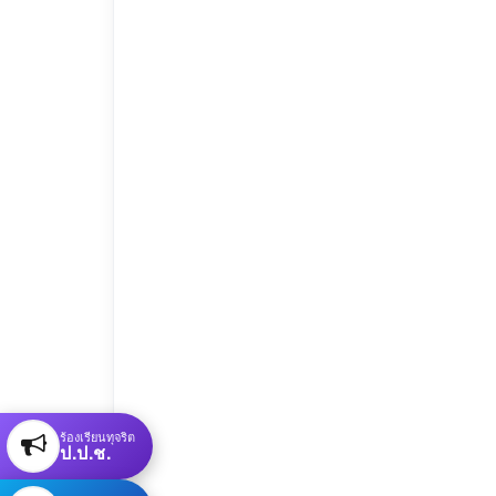
ร้องเรียนทุจริต
ป.ป.ช.