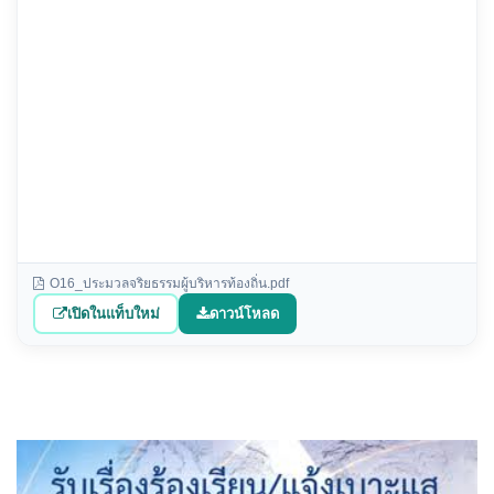
O16_ประมวลจริยธรรมผู้บริหารท้องถิ่น.pdf
เปิดในแท็บใหม่
ดาวน์โหลด