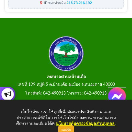
IP ของท่านคือ
216.73.216.192
เทศบาลตำบลบ้านเดื่อ
เลขที่ 199 หมู่ที่ 5 ต.บ้านเดื่อ อ.เมือง จ.หนองคาย 43000
โทรศัพท์: 042-490913 โทรสาร: 042-490913
E-Mail: tumbonbanduea@gmail.com
เว็บไซต์ของเราใช้คุกกี้เพื่อพัฒนาประสิทธิภาพ และ
ประสบการณ์ที่ดีในการใช้เว็บไซต์ของท่าน ท่านสามารถ
ศึกษารายละเอียดได้ที่
นโยบายคุ้มครองข้อมูลส่วนบุคคล
.
ยอมรับ
Copyright © 2026 All Right Resive