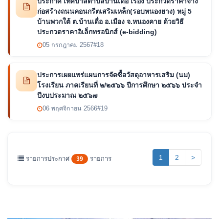
ประกาศ เทศบาลตำบลบ้านเดื่อ เรื่อง ประกวดราคาจ้าง
ก่อสร้างถนนคอนกรีตเสริมเหล็ก(รอบหนองยาง) หมู่ 5
บ้านพวกใต้ ต.บ้านเดื่อ อ.เมือง จ.หนองคาย ด้วยวิธี
ประกวดราคาอิเล็กทรอนิกส์ (e-bidding)
05 กรกฎาคม 2567
#18
ประการเผยแพร่แผนการจัดซื้อวัสดุอาหารเสริม (นม)
โรงเรียน ภาคเรียนที่ ๒/๒๕๖๖ ปีการศึกษา ๒๕๖๖ ประจำ
ปีงบประมาณ ๒๕๖๗
06 พฤศจิกายน 2566
#19
(current)
1
2
>
รายการประกาศ
รายการ
39