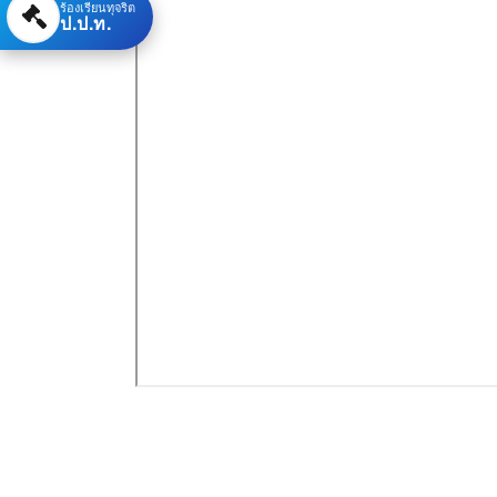
ร้องเรียนทุจริต
ป.ป.ท.