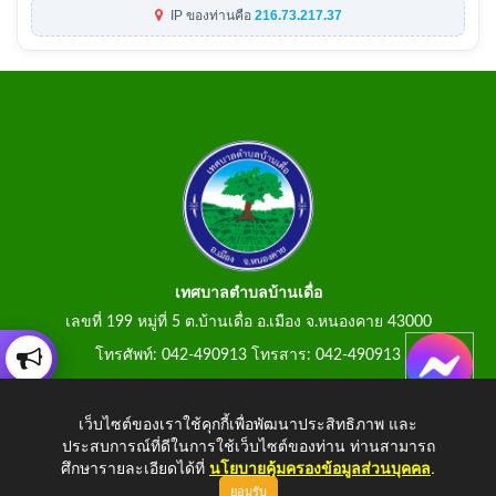
IP ของท่านคือ
216.73.217.37
เทศบาลตำบลบ้านเดื่อ
เลขที่ 199 หมู่ที่ 5 ต.บ้านเดื่อ อ.เมือง จ.หนองคาย 43000
โทรศัพท์: 042-490913 โทรสาร: 042-490913
E-Mail: tumbonbanduea@gmail.com
เว็บไซต์ของเราใช้คุกกี้เพื่อพัฒนาประสิทธิภาพ และ
ประสบการณ์ที่ดีในการใช้เว็บไซต์ของท่าน ท่านสามารถ
ศึกษารายละเอียดได้ที่
นโยบายคุ้มครองข้อมูลส่วนบุคคล
.
ยอมรับ
Copyright © 2026 All Right Resive