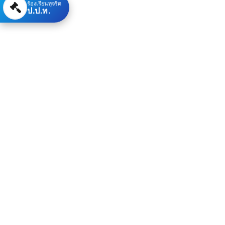
ร้องเรียนทุจริต
ป.ป.ท.