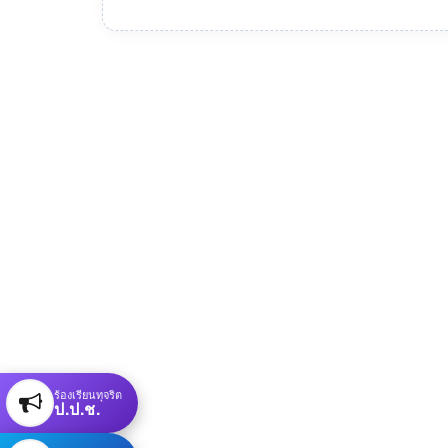
ร้องเรียนทุจริต
ป.ป.ช.