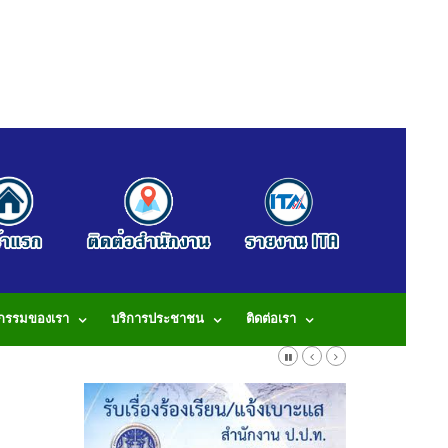
จกรรมของเรา
บริการประชาชน
ติดต่อเรา
913 โทรสาร: 042-490913 E-Mail: tumbonbanduea@gmail.com