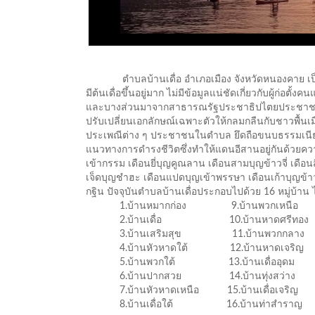
ตำบลบ้านเดื่อ อำเภอเมือง จังหวัดหนองคาย เป็นชุมชนเก
มีต้นเดื่อขึ้นอยู่มาก ไม่มีข้อมูลแน่ชัดเกี่ยวกับผู้ก
และบางส่วนมาจากสาธารณรัฐประชาธิปไตยประชาชนลาว 
ปรับเปลี่ยนเอกลักษณ์เฉพาะตัวให้กลมกลืนกับชาวพื้นเมือ
ประเพณีต่าง ๆ ประชาชนในตำบล ยึดถือขนบธรรมเนียมป
แนวทางการดำรงชีวิตซึ่งทำให้แดนอีสานอยู่กันด้วยความ
เข้ากรรม เดือนยี่บุญคูณลาน เดือนสามบุญข้าวจี่ เดือ
เจ็ดบุญชำฮะ เดือนแปดบุญเข้าพรรษา เดือนเก้าบุญข้า
กฐิน ปัจจุบันตำบลบ้านเดื่อประกอบไปด้วย 16 หมู่บ้าน ไ
1.บ้านหมากก่อง 9.บ้านพวกเหนือ
2.บ้านเดื่อ 10.บ้านหาดศรีทอง
3.บ้านเสริมสุข 11.บ้านพวกกลาง
4.บ้านหัวหาดใต้ 12.บ้านหาดเจริญ
5.บ้านพวกใต้ 13.บ้านเดื่ออุดม
6.บ้านปากสวย 14.บ้านทุ่งสว่าง
7.บ้านหัวหาดเหนือ 15.บ้านเดื่อเจริญ
8.บ้านเดื่อใต้ 16.บ้านท่าสำราญ