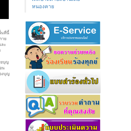
หนองคาย
ที่นี้
ีกาย
และ
ย
ายบุญ
ือน
องบุญ