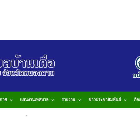
กาศ
แผนงานเทศบาล
รายงาน
ข่าวประชาสัมพันธ์
กิ
านเดื่อ 199 หมู่ 5 ต.บ้านเดื่อ อ.เมือง จ.หนองคาย 43000 โทรศัพท์: 042-490