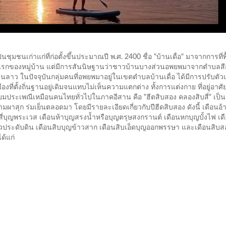
่าแก่ที่ก่อตั้งขึ้นประมาณปี พ.ศ. 2400 ชื่อ "บ้านเดื่อ" มาจากการที่พื้น
่อตั้งคนแรกของหมู่บ้าน แต่มีการสันนิษฐานว่าชาวบ้านบางส่วนอพยพมาจากตำบลส
ในปัจจุบันกลุ่มคนที่อพยพมาอยู่ในเขตตำบลบ้านเดื่อ ได้มีการปรับตัว
งที่ตั้งถิ่นฐานอยู่เดิมจนแทบไม่เห็นความแตกต่าง ทั้งการแต่งกาย ที่อยู่อาศั
ระเพณีเหมือนคนไทยทั่วไปในภาคอีสาน คือ "ฮีตสิบสอง คลองสิบสี่" เป็น
ผาสุก ร่มเย็นตลอดมา โดยมีรายละเอียดเกี่ยวกับปีฮีดสิบสอง ดังนี้ เดือนอ้
นสี่บุญพระเวส เดือนห้าบุญสรงน้ำหรือบุญตรุษสงกรานต์ เดือนหกบุญบั้งไฟ เด
วประดับดิน เดือนสิบบุญข้าวสาก เดือนสิบเอ็ดบุญออกพรรษา และเดือนสิบส
ด้แก่