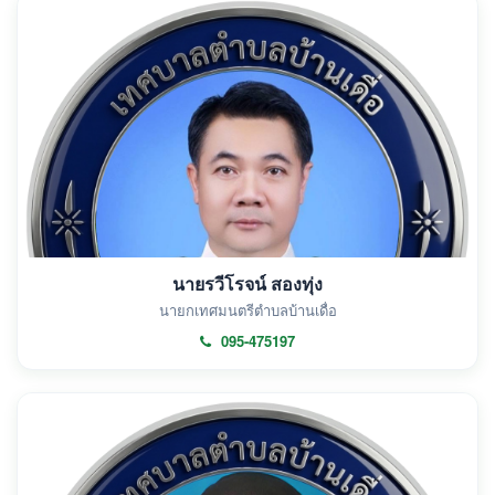
นายรวีโรจน์ สองทุ่ง
นายกเทศมนตรีตำบลบ้านเดื่อ
095-475197