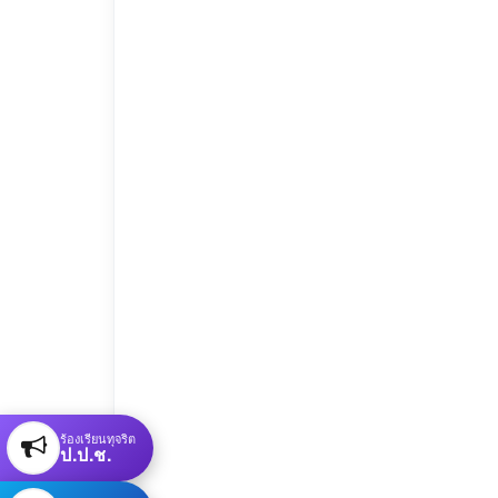
ร้องเรียนทุจริต
ป.ป.ช.