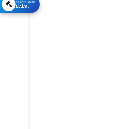
ร้องเรียนทุจริต
ป.ป.ท.