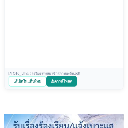
O16_ประมวลจริยธรรมสมาชิกสภาท้องถิ่น.pdf
เปิดในแท็บใหม่
ดาวน์โหลด