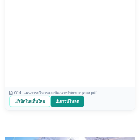
O14_แผนการบริหารและพัฒนาทรัพยากรบุคคล.pdf
เปิดในแท็บใหม่
ดาวน์โหลด