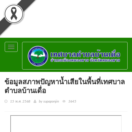
Toggle
navigation
ข้อมูลสภาพปัญหาน้ำเสียในพื้นที่เทศบาล
ตำบลบ้านเดื่อ
15 พ.ค. 2568
by supaponjin
3645