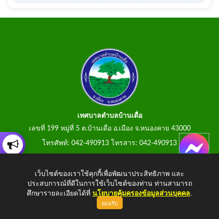
เทศบาลตำบลบ้านเดื่อ
เลขที่ 199 หมู่ที่ 5 ต.บ้านเดื่อ อ.เมือง จ.หนองคาย 43000
โทรศัพท์: 042-490913 โทรสาร: 042-490913
E-Mail: tumbonbanduea@gmail.com
เว็บไซต์ของเราใช้คุกกี้เพื่อพัฒนาประสิทธิภาพ และ
ประสบการณ์ที่ดีในการใช้เว็บไซต์ของท่าน ท่านสามารถ
ศึกษารายละเอียดได้ที่
นโยบายคุ้มครองข้อมูลส่วนบุคคล
.
ยอมรับ
Copyright © 2026 All Right Resive
http://www.tumbonbanduea.go.th