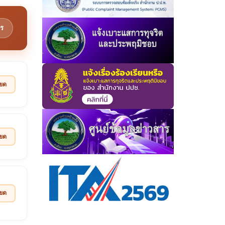
ร
ียด
ียด
ียด