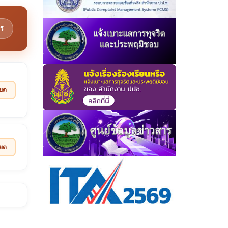
ร
ียด
ียด