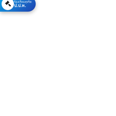
ร้องเรียนทุจริต
ป.ป.ท.