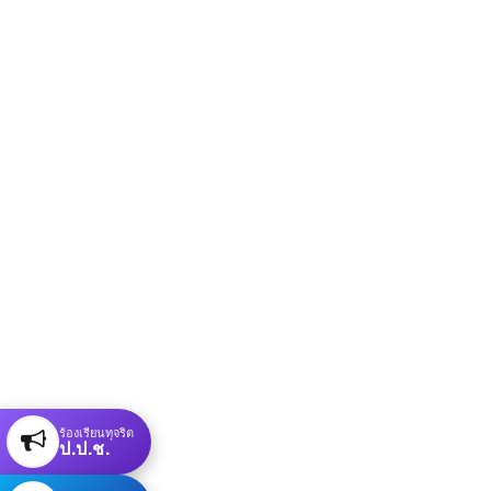
ร้องเรียนทุจริต
ป.ป.ช.