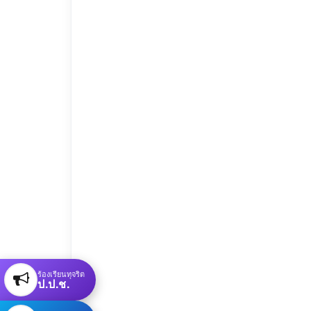
ร้องเรียนทุจริต
ป.ป.ช.