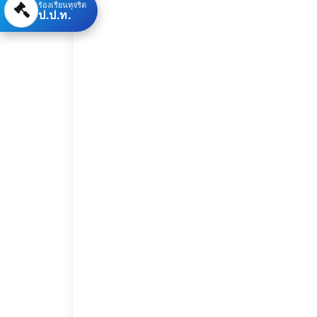
ร้องเรียนทุจริต
ป.ป.ท.