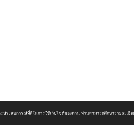
 และประสบการณ์ที่ดีในการใช้เว็บไซต์ของท่าน ท่านสามารถศึกษารายละเอียด
ละประพฤติมิชอบ_ประจำปีงบประมาณ_๖๘_docx.pdf