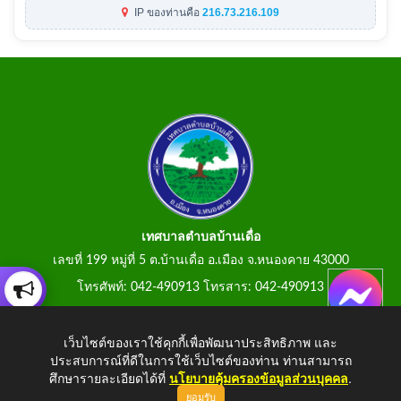
IP ของท่านคือ
216.73.216.109
เทศบาลตำบลบ้านเดื่อ
เลขที่ 199 หมู่ที่ 5 ต.บ้านเดื่อ อ.เมือง จ.หนองคาย 43000
โทรศัพท์: 042-490913 โทรสาร: 042-490913
E-Mail: tumbonbanduea@gmail.com
เว็บไซต์ของเราใช้คุกกี้เพื่อพัฒนาประสิทธิภาพ และ
ประสบการณ์ที่ดีในการใช้เว็บไซต์ของท่าน ท่านสามารถ
ศึกษารายละเอียดได้ที่
นโยบายคุ้มครองข้อมูลส่วนบุคคล
.
ยอมรับ
Copyright © 2026 All Right Resive