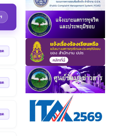
ร
ียด
ียด
ียด