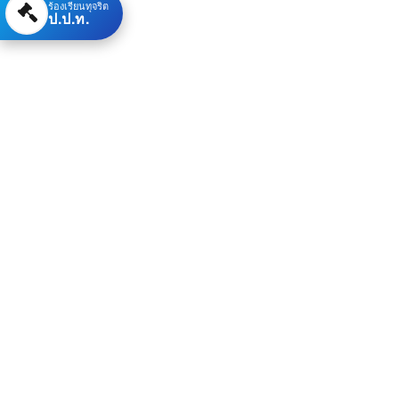
ร้องเรียนทุจริต
ป.ป.ท.