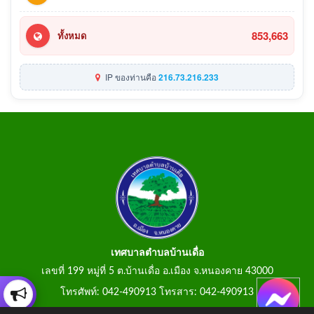
853,663
ทั้งหมด
IP ของท่านคือ
216.73.216.233
เทศบาลตำบลบ้านเดื่อ
เลขที่ 199 หมู่ที่ 5 ต.บ้านเดื่อ อ.เมือง จ.หนองคาย 43000
โทรศัพท์: 042-490913 โทรสาร: 042-490913
E-Mail: tumbonbanduea@gmail.com