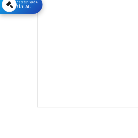
ร้องเรียนทุจริต
ป.ป.ท.