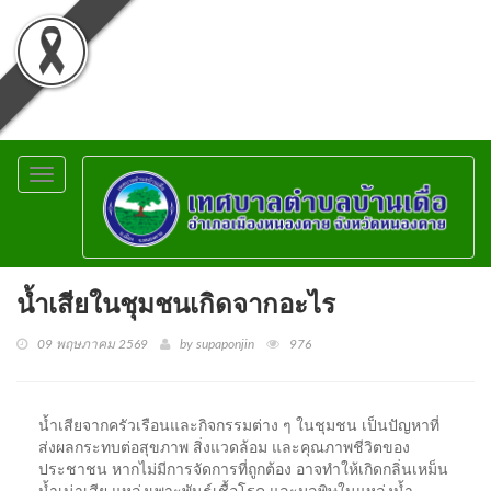
Toggle
navigation
น้ำเสียในชุมชนเกิดจากอะไร
09 พฤษภาคม 2569
by supaponjin
976
น้ำเสียจากครัวเรือนและกิจกรรมต่าง ๆ ในชุมชน เป็นปัญหาที่
ส่งผลกระทบต่อสุขภาพ สิ่งแวดล้อม และคุณภาพชีวิตของ
ประชาชน หากไม่มีการจัดการที่ถูกต้อง อาจทำให้เกิดกลิ่นเหม็น