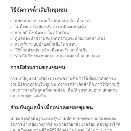
วิธีจัดการน้ำเสียในชุมชน
✅ แยกเศษอาหารและไขมันก่อนปล่อยน้ำลงท่อ
✅ ไม่ทิ้งขยะ น้ำมัน หรือสารเคมีลงแหล่งน้ำ
✅ ทำบ่อดักไขมันภายในครัวเรือน
✅ ดูแลและทำความสะอาดท่อระบายน้ำอย่างสม่ำเสมอ
✅ ส่งเสริมระบบบำบัดน้ำเสียในชุมชน
✅ ใช้น้ำอย่างประหยัด เพื่อลดปริมาณน้ำเสีย
✅ ร่วมกันรักษาความสะอาดของแหล่งน้ำสาธารณะ
การมีส่วนร่วมของชุมชน
การแก้ปัญหาน้ำเสียจะประสบความสำเร็จได้ ต้องอาศัยความ
ร่วมมือจากทุกคนในชุมชน ทั้งการสร้างจิตสำนึก การให้ความรู้
และการร่วมกันดูแลสิ่งแวดล้อม เพื่อให้ชุมชนสะอาด ปลอดภัย
และน่าอยู่อย่างยั่งยืน
ร่วมกันดูแลน้ำ เพื่ออนาคตของชุมชน
น้ำสะอาดคือพื้นฐานของสุขภาพที่ดี หากทุกคนช่วยกันลดและ
จัดการน้ำเสียอย่างถูกวิธี จะช่วยรักษาสิ่งแวดล้อม ลดปัญหาโรค
และสร้างคุณภาพชีวิตที่ดีให้กับคนในชุมชนได้ในระยะยาว