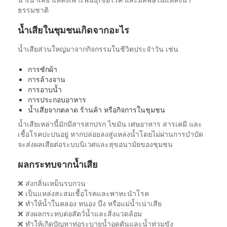
น้ำเน่าเสีย แหล่งเพาะพันธุ์เชื้อโรค และมลพิษในแหล่งน้ำ
ธรรมชาติ
น้ำเสียในชุมชนเกิดจากอะไร
น้ำเสียส่วนใหญ่มาจากกิจกรรมในชีวิตประจำวัน เช่น
การซักผ้า
การล้างจาน
การอาบน้ำ
การประกอบอาหาร
น้ำเสียจากตลาด ร้านค้า หรือกิจการในชุมชน
น้ำเสียเหล่านี้มักมีสารสกปรก ไขมัน เศษอาหาร สารเคมี และ
เชื้อโรคปะปนอยู่ หากปล่อยลงสู่แหล่งน้ำโดยไม่ผ่านการบำบัด
จะส่งผลเสียต่อระบบนิเวศและสุขอนามัยของชุมชน
ผลกระทบจากน้ำเสีย
❌ ส่งกลิ่นเหม็นรบกวน
❌ เป็นแหล่งสะสมเชื้อโรคและพาหะนำโรค
❌ ทำให้น้ำในคลอง หนอง บึง หรือแม่น้ำเน่าเสีย
❌ ส่งผลกระทบต่อสัตว์น้ำและสิ่งแวดล้อม
❌ ทำให้เกิดปัญหาท่อระบายน้ำอุดตันและน้ำท่วมขัง